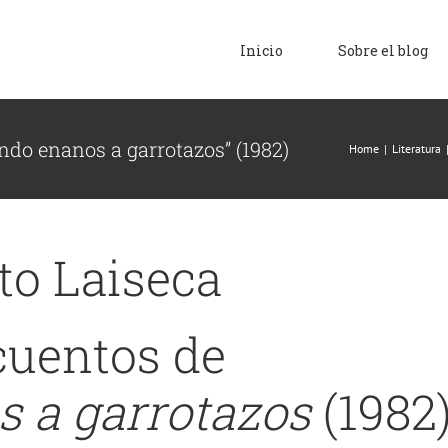
for:
Inicio
Sobre el blog
ndo enanos a garrotazos” (1982)
Home
|
Literatura
to Laiseca
cuentos de
 a garrotazos
(1982