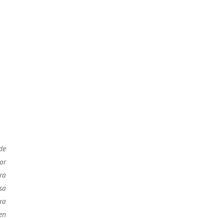
de
or
ra
sa
ra
en