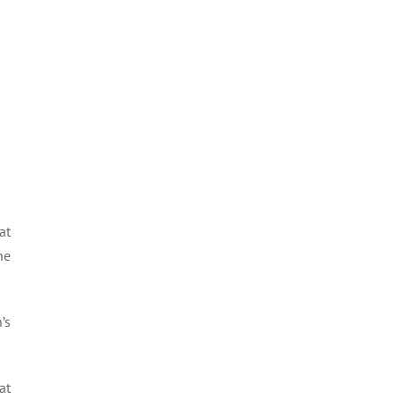
at
he
’s
at