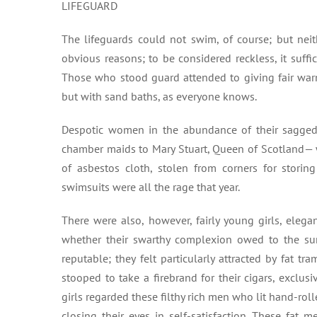
LIFEGUARD
The lifeguards could not swim, of course; but neith
obvious reasons; to be considered reckless, it suffi
Those who stood guard attended to giving fair warni
but with sand baths, as everyone knows.
Despotic women in the abundance of their sagged
chamber maids to Mary Stuart, Queen of Scotland— 
of asbestos cloth, stolen from corners for storing
swimsuits were all the rage that year.
There were also, however, fairly young girls, eleg
whether their swarthy complexion owed to the sun, 
reputable; they felt particularly attracted by fat
stooped to take a firebrand for their cigars, exclu
girls regarded these filthy rich men who lit hand-roll
closing their eyes in self-satisfaction. These fat