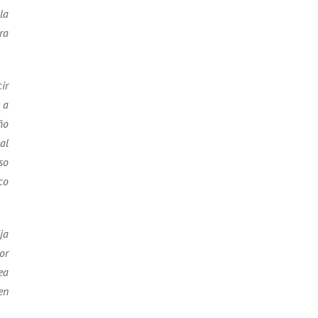
la
ra
ir
 a
ño
al
so
co
ja
or
ea
en