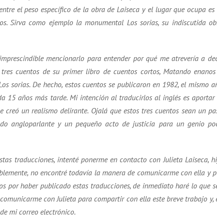
ntre el peso específico de la obra de Laiseca y el lugar que ocupa es 
os. Sirva como ejemplo la monumental Los sorias, su indiscutida ob
imprescindible mencionarlo para entender por qué me atrevería a dec
s tres cuentos de su primer libro de cuentos cortos, Matando enanos
Los sorias. De hecho, estos cuentos se publicaron en 1982, el mismo a
da 15 años más tarde. Mi intención al traducirlos al inglés es aportar 
creó un realismo delirante. Ojalá que estos tres cuentos sean un pa
ndo angloparlante y un pequeño acto de justicia para un genio po
stas traducciones, intenté ponerme en contacto con Julieta Laiseca, hi
ntablemente, no encontré todavía la manera de comunicarme con ella y p
os por haber publicado estas traducciones, de inmediato haré lo que s
comunicarme con Julieta para compartir con ella este breve trabajo y, 
de mi correo electrónico.