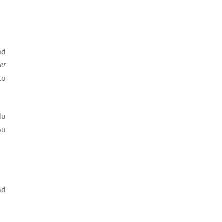
nd
er
to
du
ou
nd