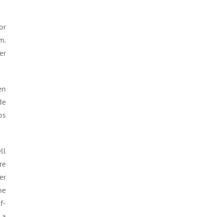
or
m.
er
en
de
os
ll
re
er
he
f-
 a