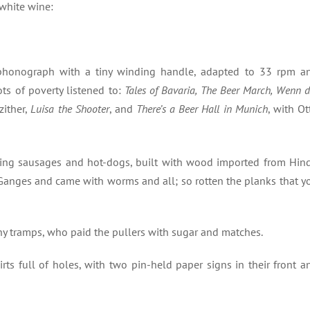
 white wine:
 phonograph with a tiny winding handle, adapted to 33 rpm a
s of poverty listened to:
Tales of Bavaria, The Beer March, Wenn d
zither,
Luisa the Shooter
, and
There’s a Beer Hall in Munich
, with Ot
lling sausages and hot-dogs, built with wood imported from Hin
 Ganges and came with worms and all; so rotten the planks that y
y tramps, who paid the pullers with sugar and matches.
irts full of holes, with two pin-held paper signs in their front a