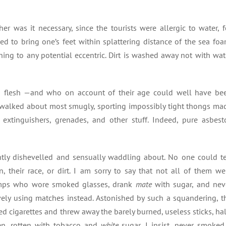
er was it necessary, since the tourists were allergic to water, f
ced to bring one’s feet within splattering distance of the sea foa
ng to any potential eccentric. Dirt is washed away not with wat
 flesh —and who on account of their age could well have be
walked about most smugly, sporting impossibly tight thongs ma
 extinguishers, grenades, and other stuff. Indeed, pure asbest
antly dishevelled and sensually waddling about. No one could te
their race, or dirt. I am sorry to say that not all of them we
 tramps who wore smoked glasses, drank
mate
with sugar, and nev
sively using matches instead. Astonished by such a squandering, t
ed cigarettes and threw away the barely burned, useless sticks, hal
 men, rotten with tobacco and
white
sugar, I insist, never smoked