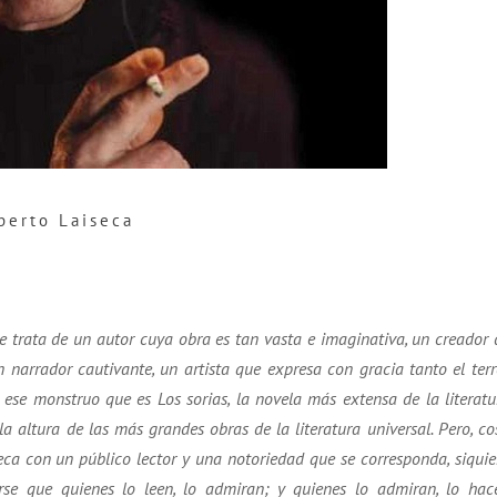
berto Laiseca
Se trata de un autor cuya obra es tan vasta e imaginativa, un creador 
narrador cautivante, un artista que expresa con gracia tanto el terr
ese monstruo que es Los sorias, la novela más extensa de la literatu
a altura de las más grandes obras de la literatura universal. Pero, co
ca con un público lector y una notoriedad que se corresponda, siquie
rse que quienes lo leen, lo admiran; y quienes lo admiran, lo hac